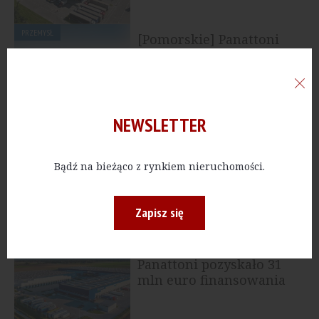
PRZEMYSŁ
[Pomorskie] Panattoni
zkończyło budowę
fabryki Danfoss
NEWSLETTER
PRZEMYSŁ
[Dolnośląskie] DSV
znacząco zwiększa
Bądź na bieżąco z rynkiem nieruchomości.
powierzchnię w...
Zapisz się
PRZEMYSŁ
[Wielkopolskie]
Panattoni pozyskało 31
mln euro finansowania