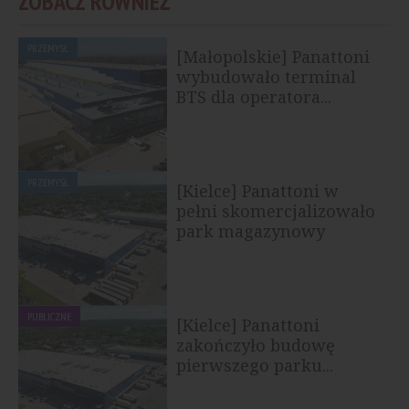
ZOBACZ RÓWNIEŻ
PRZEMYSŁ
[Małopolskie] Panattoni
wybudowało terminal
BTS dla operatora...
PRZEMYSŁ
[Kielce] Panattoni w
pełni skomercjalizowało
park magazynowy
PUBLICZNE
[Kielce] Panattoni
zakończyło budowę
pierwszego parku...