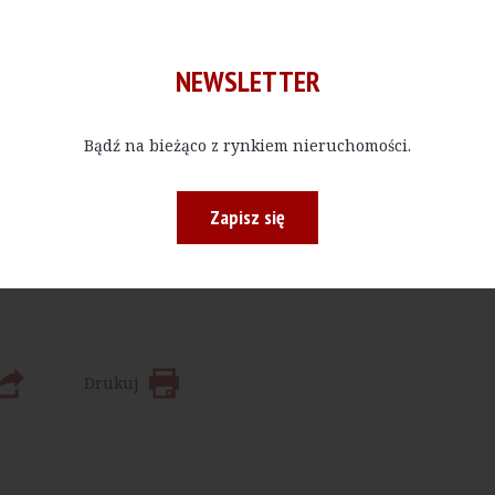
NEWSLETTER
Bądź na bieżąco z rynkiem nieruchomości.
Kup E-do
Zapisz się
 bądź w określonej ilości, czytać materiały publikowane na na
Drukuj