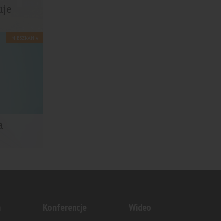
uje
MIESZKANIA
umena,
przy ul...
a
OS" - tak
zy...
n
Konferencje
Wideo