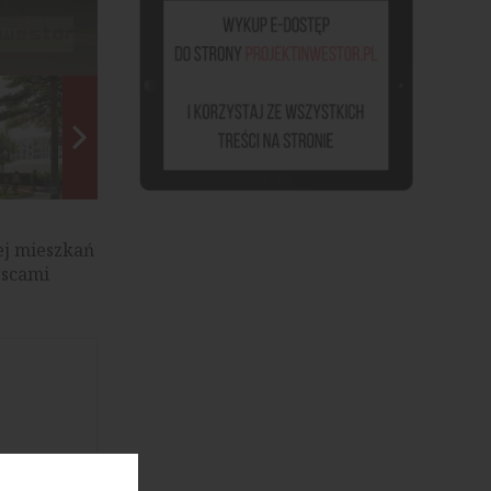
źródło: materiały prasowe
ej mieszkań
jscami