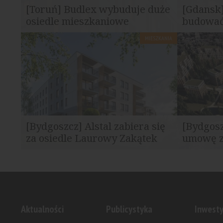
[Toruń] Budlex wybuduje duże
[Gdansk]
osiedle mieszkaniowe
budować
MIESZKANIA
Na zakupionej działce planowana jest
W Gdańsku 
realizacja inwestycji obejmującej ponad...
osiedle mie
[Bydgoszcz] Alstal zabiera się
[Bydgosz
za osiedle Laurowy Zakątek
umowę 
Do wykonania są dwa budynki
Porozumieni
mieszkalne posiadające łącznie 108...
pierwszego 
Aktualności
Publicystyka
Inwesty