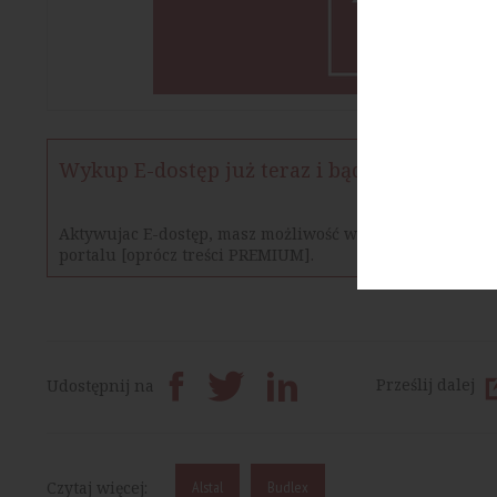
Wykup E-dostęp już teraz i bądź na bieżąco
Aktywujac E-dostęp, masz możliwość w określonym czasie
portalu [oprócz treści PREMIUM].
Prześlij dalej
Udostępnij na
Czytaj więcej:
Alstal
Budlex