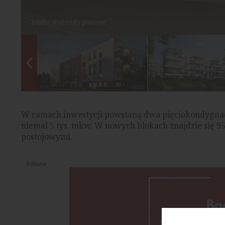
źródło: materiały prasowe
W ramach inwestycji powstaną dwa pięciokondygnac
niemal 5 tys. mkw. W nowych blokach znajdzie się 9
postojowymi.
Reklama