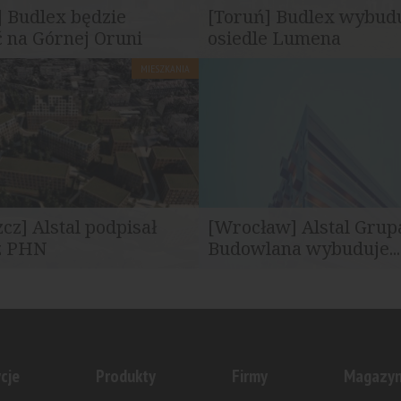
 Budlex będzie
[Toruń] Budlex wybud
 na Górnej Oruni
osiedle Lumena
MIESZKANIA
na Górnej Oruni powstaje
W Toruniu powstaje osiedle L
szkaniowe Platynowe...
realizowane przez firmę Budlex 
cz] Alstal podpisał
[Wrocław] Alstal Grup
z PHN
Budowlana wybuduje...
e dotyczy realizacji
Osiedle "Nowe Żerniki to KOSM
etapu inwestycji Nowa...
deweloper nazwał swój najnows
cje
Produkty
Firmy
Magazy