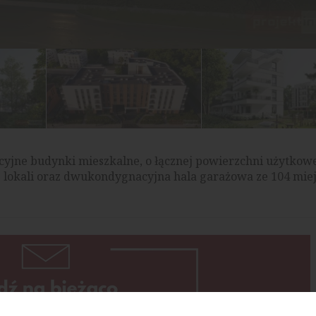
yjne budynki mieszkalne, o łącznej powierzchni użytkow
5 lokali oraz dwukondygnacyjna hala garażowa ze 104 mie