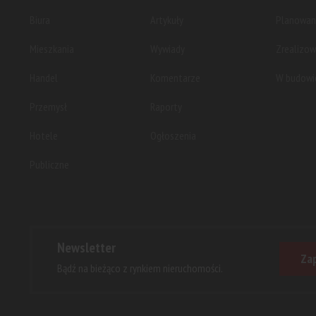
Biura
Artykuły
Planowan
Mieszkania
Wywiady
Zrealizo
Handel
Komentarze
W budowi
Przemysł
Raporty
Hotele
Ogłoszenia
Publiczne
Newsletter
Zap
Bądź na bieżąco z rynkiem nieruchomości.