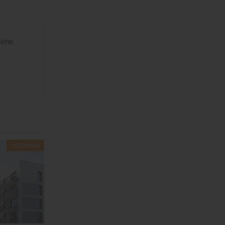
łów.
MIESZKANIA