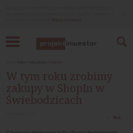
Nasza strona internetowa używa plików cookies. Korzystając z
niej wyrażasz zgodę na używanie cookies, zgodnie z aktualnymi
ustawieniami przeglądarki.
Więcej informacji
Jesteś:
Home
Aktualności
Handel
W tym roku zrobimy
zakupy w ShopIn w
Świebodzicach
06
lutego
2017
Wróć
Z końcem bieżącego roku Tower Investments