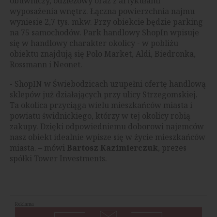
obuwniczy, odzieżowy oraz z artykułami
wyposażenia wnętrz. Łączna powierzchnia najmu
wyniesie 2,7 tys. mkw. Przy obiekcie będzie parking
na 75 samochodów. Park handlowy ShopIn wpisuje
się w handlowy charakter okolicy - w pobliżu
obiektu znajdują się Polo Market, Aldi, Biedronka,
Rossmann i Neonet.
- ShopIN w Świebodzicach uzupełni ofertę handlową
sklepów już działających przy ulicy Strzegomskiej.
Ta okolica przyciąga wielu mieszkańców miasta i
powiatu świdnickiego, którzy w tej okolicy robią
zakupy. Dzięki odpowiedniemu doborowi najemców
nasz obiekt idealnie wpisze się w życie mieszkańców
miasta. – mówi
Bartosz Kazimierczuk
, prezes
spółki Tower Investments.
Reklama