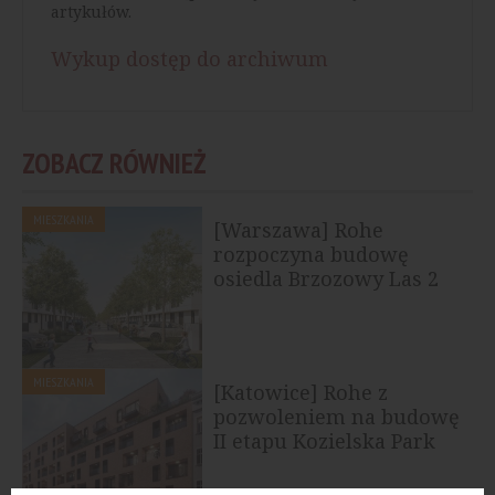
artykułów.
Wykup dostęp do archiwum
ZOBACZ RÓWNIEŻ
MIESZKANIA
[Warszawa] Rohe
rozpoczyna budowę
osiedla Brzozowy Las 2
na Wawrze
MIESZKANIA
[Katowice] Rohe z
pozwoleniem na budowę
II etapu Kozielska Park