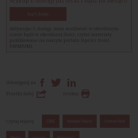
Wykup E-dostęp już teraz i bądź na bieżąco
Kup E-dostęp
Aktywujac E-dostęp, masz możliwość w określonym
czasie bądź w określonej ilości, czytać materiały
publikowane na naszym portalu [oprócz treści
PREMIUM].
Udostępnij na
Prześlij dalej
Drukuj
Czytaj więcej:
CBRE
Immobel Poland
Central Point
Wento
Equinor
Polenergia