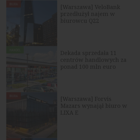
BIURA
[Warszawa] VeloBank
przedłużył najem w
biurowcu Q22
HANDEL
Dekada sprzedała 11
centrów handlowych za
ponad 100 mln euro
BIURA
[Warszawa] Forvis
Mazars wynajął biuro w
LIXA E