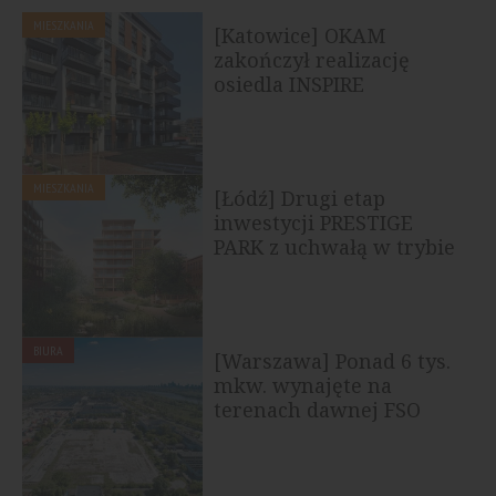
MIESZKANIA
[Katowice] OKAM
zakończył realizację
osiedla INSPIRE
MIESZKANIA
[Łódź] Drugi etap
inwestycji PRESTIGE
PARK z uchwałą w trybie
Lex deweloper
BIURA
[Warszawa] Ponad 6 tys.
mkw. wynajęte na
terenach dawnej FSO