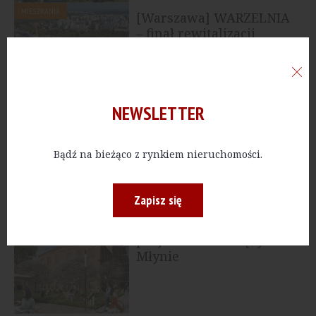
MIESZKANIA
[Warszawa] WARZELNIA
– finał rewitalizacji
BOHEMY na Pradze
NEWSLETTER
MIESZKANIA
[Mazowieckie] OKAM
zrealizuje
wielofunkcyjne osiedle
Bądź na bieżąco z rynkiem nieruchomości.
pod Warszawą
Zapisz się
MIESZKANIA
[Łodzi] OKAM z nowym
projektem na Księżym
Młynie