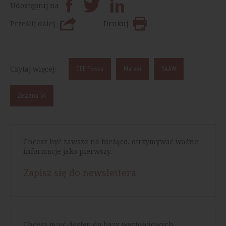
Udostępnij na
Prześlij dalej
Drukuj
Czytaj więcej:
CFE Polska
Matexi
SAAW
Żelazna 54
Chcesz być zawsze na bieżąco, otrzymywać ważne
informacje jako pierwszy.
Zapisz się do newslettera
Chcesz mieć dostęp do bazy wartościowych