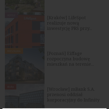
HOTELE
[Kraków] LifeSpot
realizuje nową
inwestycję PRS przy...
MIESZKANIA
[Poznań] Eiffage
rozpoczyna budowę
mieszkań na terenie...
BIURA
[Wrocław] mBank S.A.
przenosi oddział
korporacyjny do Infinity