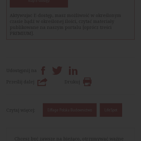
Kup E-dostęp
Aktywujac E-dostęp, masz możliwość w określonym
czasie bądź w określonej ilości, czytać materiały
publikowane na naszym portalu [oprócz treści
PREMIUM].
Udostępnij na
Prześlij dalej
Drukuj
Czytaj więcej:
Eiffage Polska Budownictwo
LifeSpot
Chcesz być zawsze na bieżąco, otrzymywać ważne