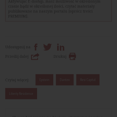
Aktywujac E-dostęp, masz możliwość w określonym
czasie bądź w określonej ilości, czytać materiały
publikowane na naszym portalu [oprócz treści
PREMIUM].
Udostępnij na
Prześlij dalej
Drukuj
Czytaj więcej:
Epstein
Dantex
Resi Capital
Liberty Residence