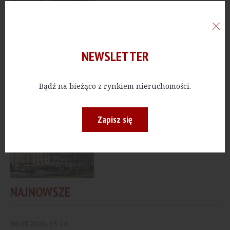
MIESZKANIA
[Łódź] Rusza sprzedaż
mieszkań w budynku A
NEWSLETTER
inwestycji WiMa...
Bądź na bieżąco z rynkiem nieruchomości.
MIESZKANIA
[Katowice] Grupa
Zapisz się
Cavatina z nową
inwestycją...
NAJNOWSZE
06.08.2026, 13:24