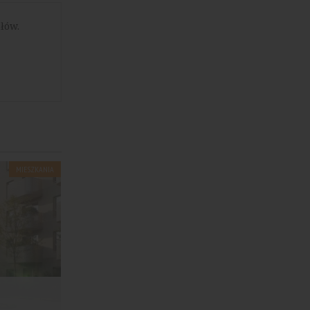
łów.
MIESZKANIA