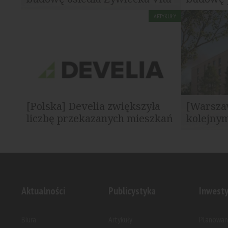
ARTYKUŁY
Develia rozpoczęła budowę osiedla
Develia prz
Żywiecka Vita we Wrzeszczu Dolnym w...
roku blisko
[Polska] Develia zwiększyła
[Warszaw
liczbę przekazanych mieszkań
kolejnym
Develia sprzedała w pierwszym półroczu
Na warszaw
2026 roku 1752 mieszkania na podstawie...
się budowa 
Aktualności
Publicystyka
Inwesty
Biura
Artykuły
Planowan