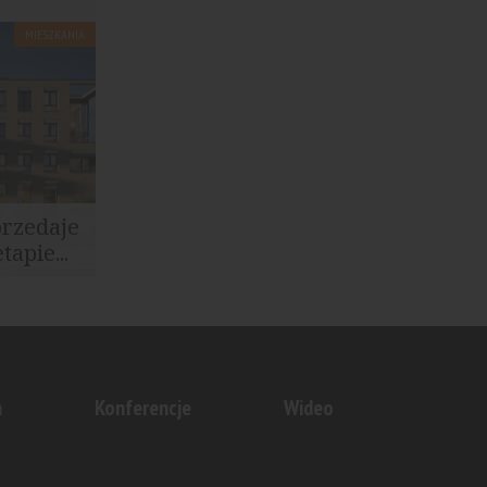
MIESZKANIA
mieszkań w
.
przedaje
apie...
rugiego
a na...
n
Konferencje
Wideo