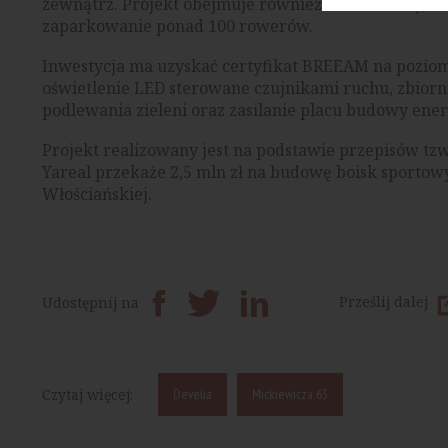
zewnątrz. Projekt obejmuje również rowerownię, in
zaparkowanie ponad 100 rowerów.
Inwestycja ma uzyskać certyfikat BREEAM na poziomi
oświetlenie LED sterowane czujnikami ruchu, zbior
podlewania zieleni oraz zasilanie placu budowy ene
Projekt realizowany jest na podstawie przepisów t
Yareal przekaże 2,5 mln zł na budowę boisk sportow
Włościańskiej.
Prześlij dalej
Udostępnij na
Czytaj więcej:
Develia
Mickiewicza 63