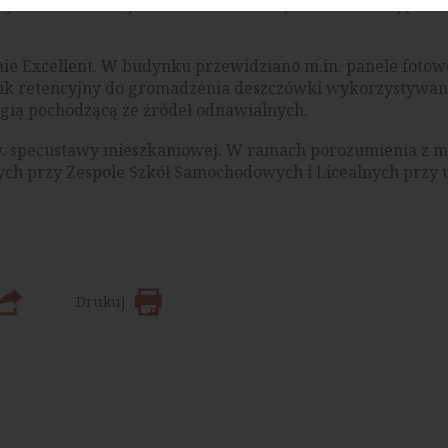
dywidualne boksy rowerowe oraz stojaki umożliwiające
e Excellent. W budynku przewidziano m.in. panele fotowo
nik retencyjny do gromadzenia deszczówki wykorzystywan
rgią pochodzącą ze źródeł odnawialnych.
zw. specustawy mieszkaniowej. W ramach porozumienia z 
ych przy Zespole Szkół Samochodowych i Licealnych przy u
Drukuj