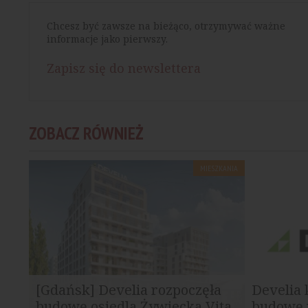
Chcesz być zawsze na bieżąco, otrzymywać ważne
informacje jako pierwszy.
Zapisz się do newslettera
ZOBACZ RÓWNIEŻ
MIESZKANIA
[Gdańsk] Develia rozpoczęła
Develia 
budowę osiedla Żywiecka Vita
budowę 