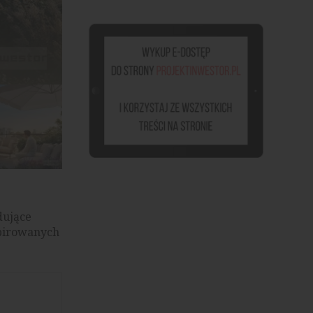
Mickiewicza 63, źródło: materiały prasowe
dujące
spirowanych