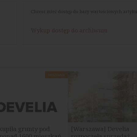
Chcesz mieć dostęp do bazy wartościowych artyku
Wykup dostęp do archiwum
MIESZKANIA
kupiła grunty pod
[Warszawa] Develia
ponad 1600 mieszkań
rozpoczęła sprzedaż...