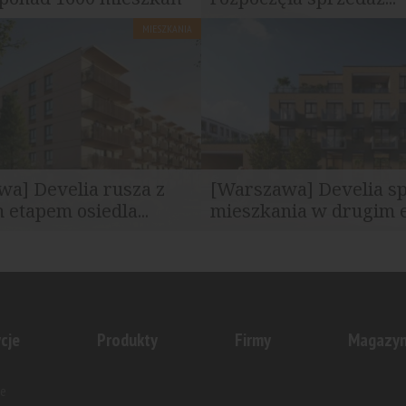
MIESZKANIA
eznaczyła w I półroczu 2026
Develia uruchomiła sprzedaż 
 174 mln zł na zakup siedmiu...
inwestycji Skorosze Vita, która..
a] Develia rusza z
[Warszawa] Develia s
 etapem osiedla...
mieszkania w drugim et
skim Chrzanowie rozpoczęła
Develia rozpoczęła sprzedaż d
kolejnych budynków osiedla...
etapu osiedla Sochaczewska Vit
cje
Produkty
Firmy
Magazy
e