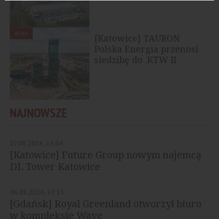
BIURA
[Katowice] TAURON
Polska Energia przenosi
siedzibę do .KTW II
NAJNOWSZE
07.08.2026, 13:04
[Katowice] Future Group nowym najemcą
DL Tower Katowice
06.08.2026, 17:15
[Gdańsk] Royal Greenland otworzył biuro
w kompleksie Wave