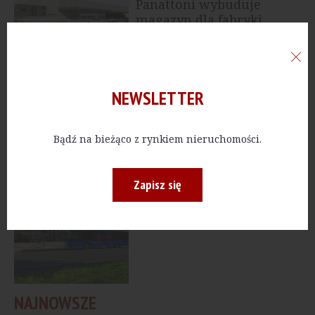
Panattoni wybuduje
magazyn dla fabryki
Solaris
ARTYKUŁY
Solaris sprzedał 100
NEWSLETTER
autobusów do Tallina
Bądź na bieżąco z rynkiem nieruchomości.
Zapisz się
ARTYKUŁY
Solaris sprzedaje 300
autobusów do Włoch
NAJNOWSZE