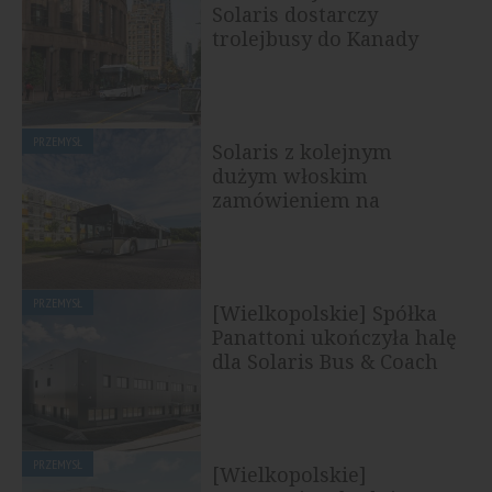
Solaris dostarczy
trolejbusy do Kanady
PRZEMYSŁ
Solaris z kolejnym
dużym włoskim
zamówieniem na
autobusy
PRZEMYSŁ
[Wielkopolskie] Spółka
Panattoni ukończyła halę
dla Solaris Bus & Coach
PRZEMYSŁ
[Wielkopolskie]