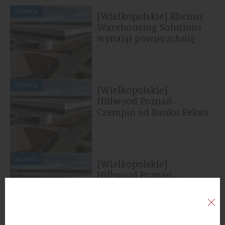
PRZEMYSŁ
[Wielkopolskie] Rhenus
Warehousing Solutions
wynajął powierzchnię
w...
PRZEMYSŁ
[Wielkopolskie]
Hillwood Poznań–
Czempiń od Banku Pekao
S.A.
PRZEMYSŁ
[Wielkopolskie]
Hillwood Poznań –
Czempiń z pierwszym
etapem gotowym...