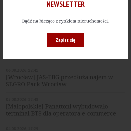
NEWSLETTER
PRZEMYSŁ
[Wielkopolskie]
Hillwood z pierwszym
magazynem pod
Bądź na bieżąco z rynkiem nieruchomości.
Poznaniem
Zapisz się
NAJNOWSZE
06.08.2026, 12:41
[Wrocław] JAS-FBG przedłuża najem w
SEGRO Park Wrocław
05.08.2026, 12:48
[Małopolskie] Panattoni wybudowało
terminal BTS dla operatora e-commerce
04.08.2026, 17:29