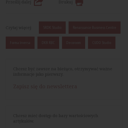
Prześlij dalej
Drukuj
Czytaj więcej:
SRDK Studio
Renaissance Business Centre
Forma Inversa
DKR RBC
Decoroom
CUDO Studio
Chcesz być zawsze na bieżąco, otrzymywać ważne
informacje jako pierwszy.
Zapisz się do newslettera
Chcesz mieć dostęp do bazy wartościowych
artykułów.