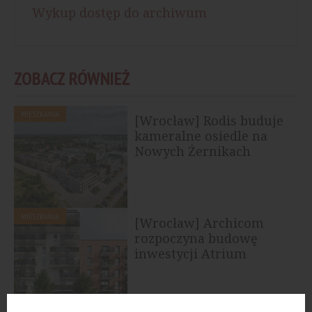
Wykup dostęp do archiwum
ZOBACZ RÓWNIEŻ
MIESZKANIA
[Wrocław] Rodis buduje
kameralne osiedle na
Nowych Żernikach
MIESZKANIA
[Wrocław] Archicom
rozpoczyna budowę
inwestycji Atrium