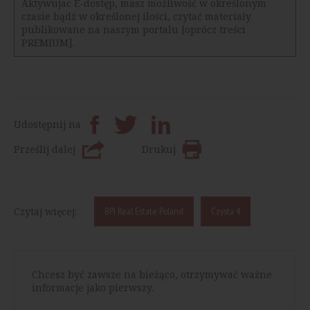
Aktywujac E-dostęp, masz możliwość w określonym
czasie bądź w określonej ilości, czytać materiały
publikowane na naszym portalu [oprócz treści
PREMIUM].
Udostępnij na
Prześlij dalej
Drukuj
Czytaj więcej:
BPI Real Estate Poland
Czysta 4
Chcesz być zawsze na bieżąco, otrzymywać ważne
informacje jako pierwszy.