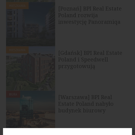
MIESZKANIA
[Poznań] BPI Real Estate
Poland rozwija
inwestycję Panoramiqa
MIESZKANIA
[Gdańsk] BPI Real Estate
Poland i Speedwell
przygotowują
inwestycję...
BIURA
[Warszawa] BPI Real
Estate Poland nabyło
budynek biurowy