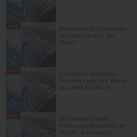
BIURA
[Wrocław] REX Concepts
nowym najemcą Sky
Tower
BIURA
[Wrocław] Sprzedano
biurową część Sky Tower
za ponad 54 mln zł
BIURA
[Wrocław] Syndyk
rozstrzygnął przetarg na
udziały w biurowej...