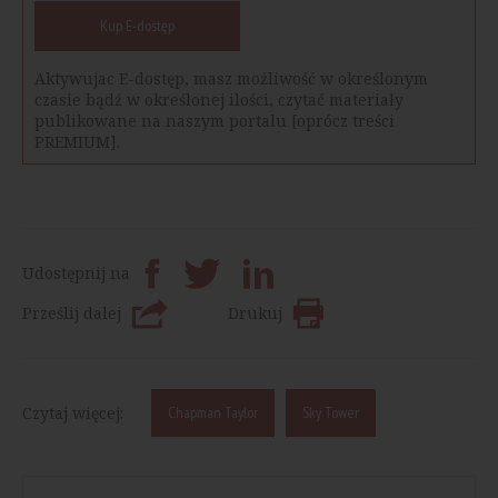
Kup E-dostęp
Aktywujac E-dostęp, masz możliwość w określonym
czasie bądź w określonej ilości, czytać materiały
publikowane na naszym portalu [oprócz treści
PREMIUM].
Udostępnij na
Prześlij dalej
Drukuj
Czytaj więcej:
Chapman Taylor
Sky Tower