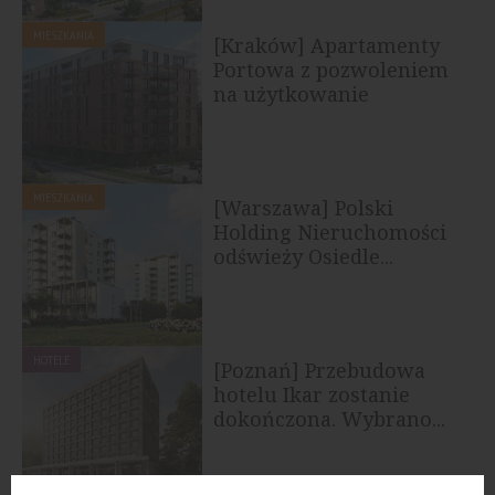
MIESZKANIA
[Kraków] Apartamenty
Portowa z pozwoleniem
na użytkowanie
MIESZKANIA
[Warszawa] Polski
Holding Nieruchomości
odświeży Osiedle...
HOTELE
[Poznań] Przebudowa
hotelu Ikar zostanie
dokończona. Wybrano...