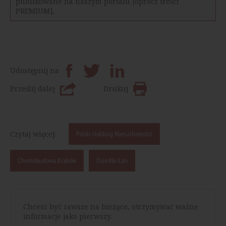
publikowane na naszym portalu [oprócz treści
PREMIUM].
Udostępnij na
Prześlij dalej
Drukuj
Czytaj więcej:
Polski Holding Nieruchomości
Chemobudowa Kraków
Osiedle Łan
Chcesz być zawsze na bieżąco, otrzymywać ważne
informacje jako pierwszy.