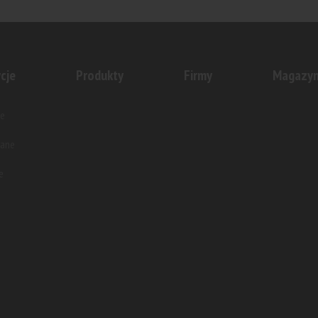
oczął sprzedaż kolejnego
Grupa ROBYG wprowadza na łó
tycji Nowa Wałowa –...
projekt Lira House – wielorodzi
cje
Produkty
Firmy
Magazy
e
wane
e