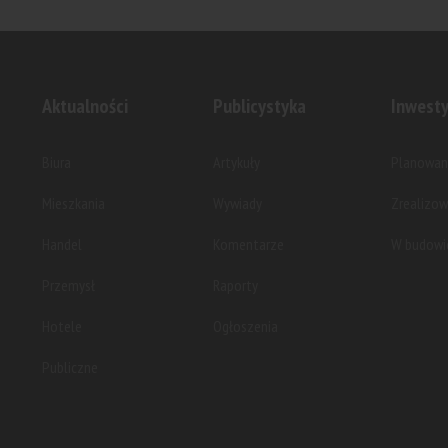
Elektrovnia Garbary to planowana,
ROBYG rozp
wieloetapowa inwestycja...
etapu inwes
Aktualności
Publicystyka
Inwesty
Biura
Artykuły
Planowan
Mieszkania
Wywiady
Zrealizo
Handel
Komentarze
W budowi
Przemysł
Raporty
Hotele
Ogłoszenia
Publiczne