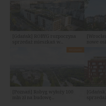
[Gdańsk] ROBYG rozpoczyna
[Wrocła
sprzedaż mieszkań w...
nowe osi
MIESZKANIA
ROBYG rozpoczął sprzedaż mieszkań w
ROBYG wpr
nowej inwestycji Pas Startowy...
inwestycję 
[Poznań] Robyg wyłoży 100
[Gdańsk
mln zł na budowę...
sprzedaż