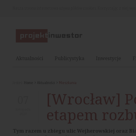
Nasza strona internetowa używa plików cookies. Korzystając z niej wy
Aktualności
Publicystyka
Inwestycje
F
Jesteś:
Home
Aktualności
Mieszkania
[Wrocław] P
07
etapem roz
listopada
2023
Tym razem u zbiegu ulic Wejherowskiej oraz Bia