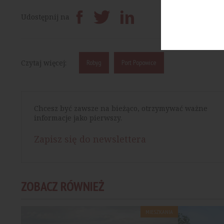
Prześlij dalej
Udostępnij na
Czytaj więcej:
Robyg
Port Popowice
Chcesz być zawsze na bieżąco, otrzymywać ważne
informacje jako pierwszy.
Zapisz się do newslettera
ZOBACZ RÓWNIEŻ
MIESZKANIA