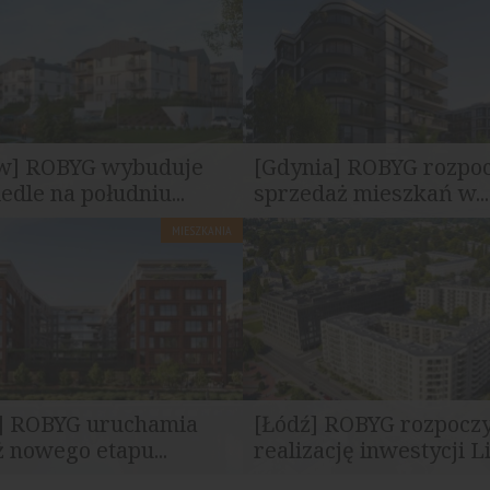
w] ROBYG wybuduje
[Gdynia] ROBYG rozpo
edle na południu...
sprzedaż mieszkań w...
MIESZKANIA
owadza na rynek nową
ROBYG wprowadził do sprzeda
mieszkaniową we Wrocławiu...
mieszkań w inwestycji Dobre Mi
] ROBYG uruchamia
[Łódź] ROBYG rozpocz
 nowego etapu...
realizację inwestycji Lir