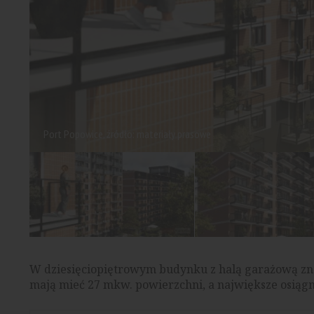
Port Popowice, źródło: materiały prasowe
W dziesięciopiętrowym budynku z halą garażową znaj
mają mieć 27 mkw. powierzchni, a największe osiąg