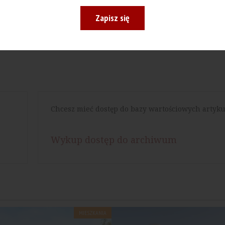
Drukuj
Zapisz się
Chcesz mieć dostęp do bazy wartościowych artyku
Wykup dostęp do archiwum
MIESZKANIA