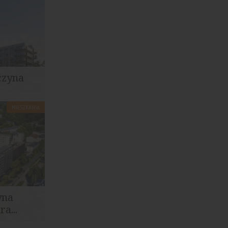
czyna
MIESZKANIA
ży 127
ejsce...
yna
a...