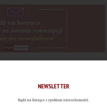
Kup E-do
 bądź w określonej ilości, czytać materiały publikowane na na
NEWSLETTER
Bądź na bieżąco z rynkiem nieruchomości.