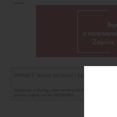
Reklama
Wykup E-dostęp już teraz i bądź na bieżąco
Aktywujac E-dostęp, masz możliwość w określonym czasie
portalu [oprócz treści PREMIUM].