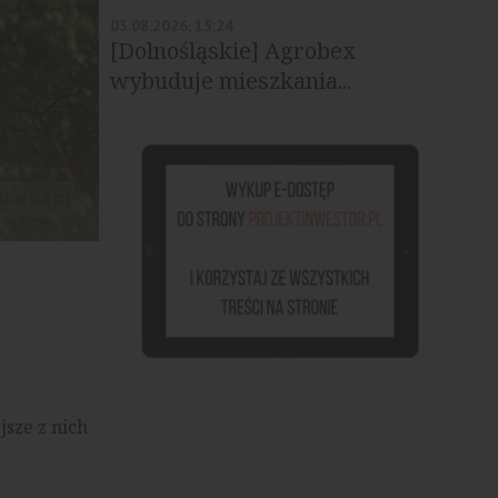
03.08.2026, 15:24
[Dolnośląskie] Agrobex
wybuduje mieszkania...
Port Popowice, źródło: materiały prasowe
sze z nich