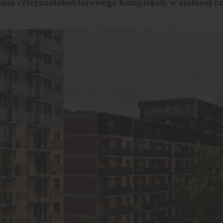
enie czternastohektarowego kompleksu, w zielonej cz