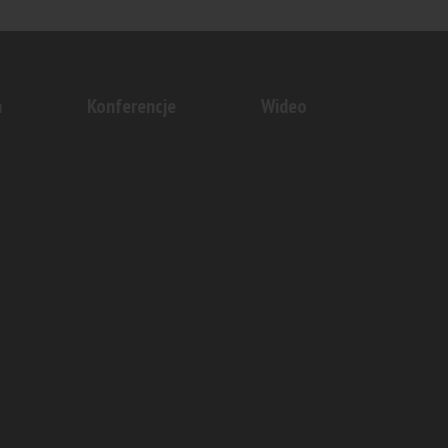
dzki rynek
nny...
n
Konferencje
Wideo