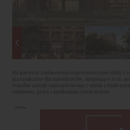
Wielka 16, źródło: Toscom Development
Na parterze zaplanowano reprezentacyjne lobby z 
przeznaczone dla mieszkańców, obejmujące m.in. pok
wspólne zostały zaprojektowane z myślą o funkcjonal
relaksowi, pracy i spotkaniom towarzyskim.
Reklama