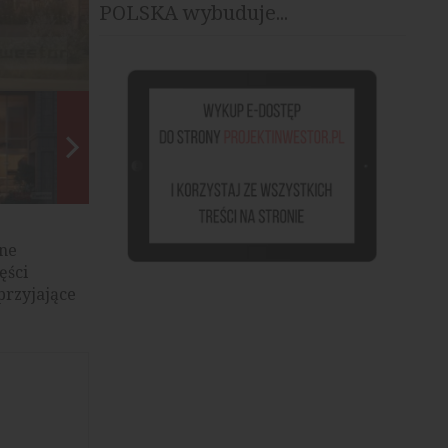
POLSKA wybuduje...
Wielka 16, źródło: Toscom Development
lne
ęści
przyjające