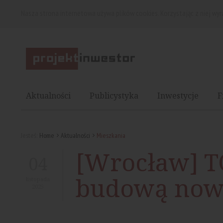
Nasza strona internetowa używa plików cookies. Korzystając z niej wy
Aktualności
Publicystyka
Inwestycje
F
Jesteś:
Home
Aktualności
Mieszkania
[Wrocław] T
04
budową now
listopada
2025