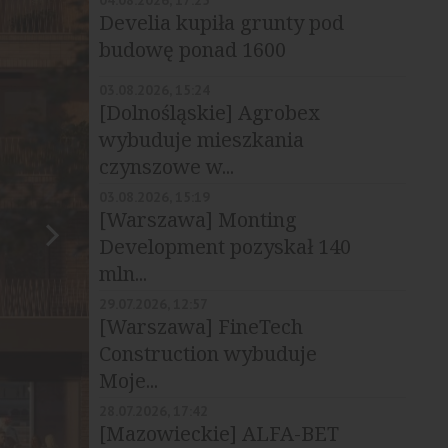
04.08.2026, 17:25
Develia kupiła grunty pod
budowę ponad 1600
mieszkań
03.08.2026, 15:24
[Dolnośląskie] Agrobex
wybuduje mieszkania
czynszowe w...
03.08.2026, 15:19
[Warszawa] Monting
Development pozyskał 140
mln...
29.07.2026, 12:57
[Warszawa] FineTech
Construction wybuduje
Moje...
28.07.2026, 17:42
[Mazowieckie] ALFA-BET