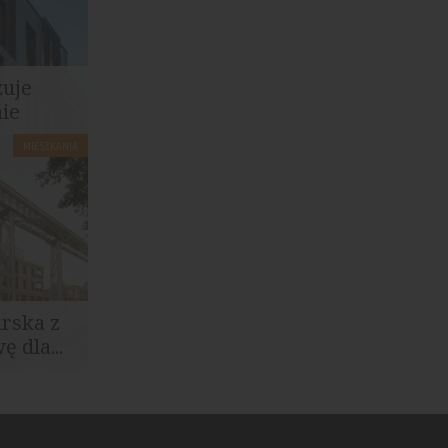
zuje
ie
MIESZKANIA
 Gdańsku,
i
arska z
 dla...
zowane w
i terenów