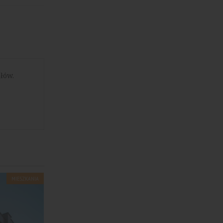
łów.
MIESZKANIA