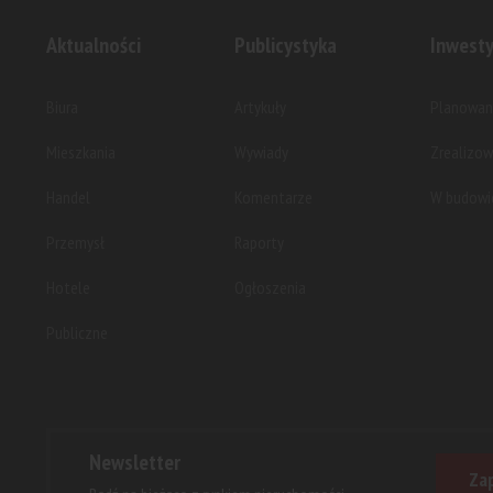
Aktualności
Publicystyka
Inwesty
Biura
Artykuły
Planowan
Mieszkania
Wywiady
Zrealizo
Handel
Komentarze
W budowi
Przemysł
Raporty
Hotele
Ogłoszenia
Publiczne
Newsletter
Zap