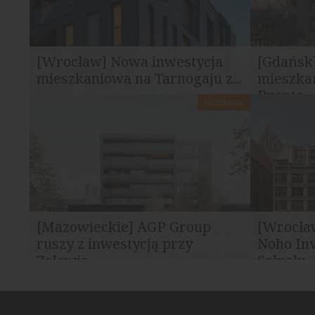
[Wrocław] Nowa inwestycja
[Gdańsk
mieszkaniowa na Tarnogaju z...
mieszkań
Puenta...
MIESZKANIA
Na wrocławskim Tarnogaju, przy
Rozpoczęła 
skrzyżowaniu al. Armii Krajowej i ul.
nowej inwes
Tarnogajskiej w Wrocław...
powstanie w
[Mazowieckie] AGP Group
[Wrocła
ruszy z inwestycją przy
Noho In
Zalewie...
Solpolu...
W Białobrzegach, około 35 km od
Deweloper 
Warszawy, firma AGP Group rozpoczyna
prawomocn
realizację nowej...
nowego obie