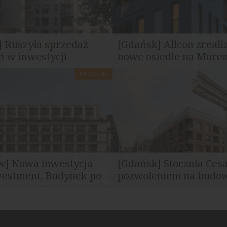
] Ruszyła sprzedaż
[Gdańsk] Allcon zreali
 w inwestycji
nowe osiedle na Moren
MIESZKANIA
się sprzedaż mieszkań w
Przy ul. Morenowe Wzgórze w
tycji Puenta Morena, która
ruszy budowa nowej inwestycj
...
mieszkaniowej Puenta...
w] Nowa inwestycja
[Gdańsk] Stocznia Ces
vestment. Budynek po
pozwoleniem na budowę
Noho Investment uzyskał
Premierowe prace będą reali
e pozwolenie na budowę
najbardziej historycznej częśc
ktu...
postoczniowych...