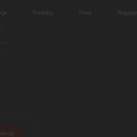
cje
Produkty
Firmy
Magazy
e
wane
e
isz się