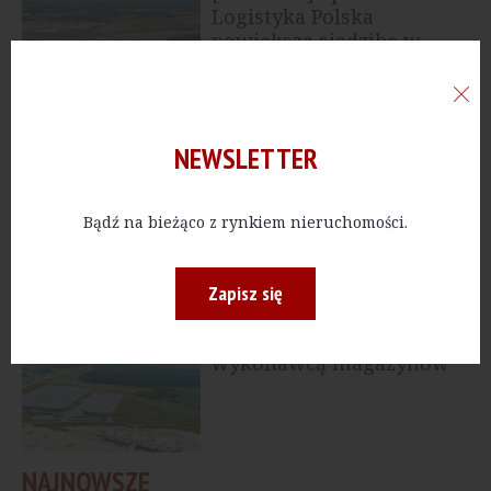
Logistyka Polska
powiększa siedzibę w
parku Panattoni
PRZEMYSŁ
NEWSLETTER
[Zabrze] Goldbeck CEE
North postawi nowy
park logistyczny dla
Bądź na bieżąco z rynkiem nieruchomości.
firmy Fortress
Zapisz się
PRZEMYSŁ
[Łódzkie] Depenbrock
Polska generalnym
wykonawcą magazynów
od MDC2
NAJNOWSZE