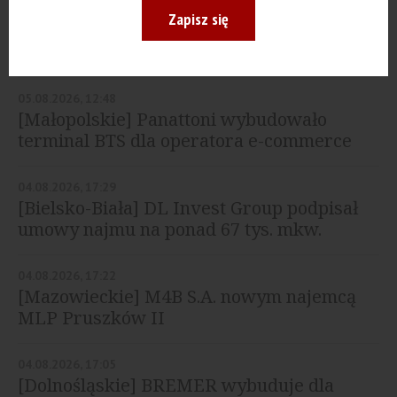
06.08.2026, 12:41
Zapisz się
[Wrocław] JAS-FBG przedłuża najem w
SEGRO Park Wrocław
05.08.2026, 12:48
[Małopolskie] Panattoni wybudowało
terminal BTS dla operatora e-commerce
04.08.2026, 17:29
[Bielsko-Biała] DL Invest Group podpisał
umowy najmu na ponad 67 tys. mkw.
04.08.2026, 17:22
[Mazowieckie] M4B S.A. nowym najemcą
MLP Pruszków II
04.08.2026, 17:05
[Dolnośląskie] BREMER wybuduje dla