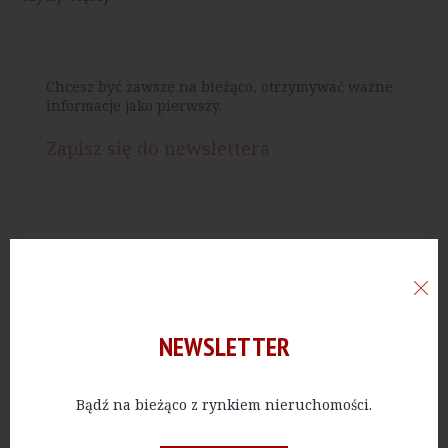
Chcesz być zawsze na bieżąco, otrzymywać ważne
informacje jako pierwszy.
Zapisz się do newslettera
Chcesz mieć dostęp do bazy wartościowych
artykułów.
Wykup dostęp do archiwum
NEWSLETTER
NAJNOWSZE
Bądź na bieżąco z rynkiem nieruchomości.