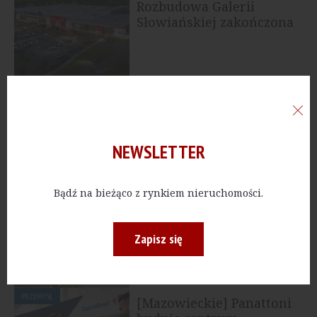
Rozbudowa Galerii
Słowiańskiej zakończona
HANDEL
[Polska] Carrefour
Polska nawiązuje
współpracę z firmą Total
Polska
NEWSLETTER
Bądź na bieżąco z rynkiem nieruchomości.
HANDEL
[Mazowieckie] Carrefour
Polska rozbuduje swoje
największe centrum
Zapisz się
handlowe
PRZEMYSŁ
[Mazowieckie] Panattoni