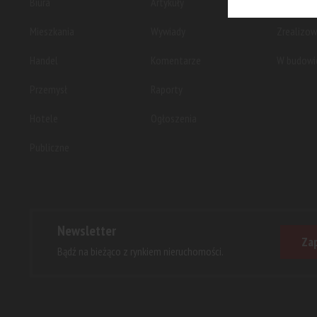
Biura
Artykuły
Planowan
Mieszkania
Wywiady
Zrealizo
Handel
Komentarze
W budowi
Przemysł
Raporty
Hotele
Ogłoszenia
Publiczne
Newsletter
Zap
Bądź na bieżąco z rynkiem nieruchomości.