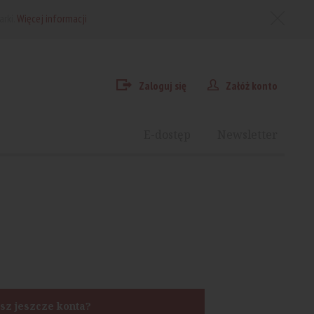
arki.
Więcej informacji
Zaloguj się
Załóż konto
E-dostęp
Newsletter
sz jeszcze konta?