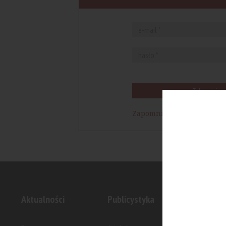
Zaloguj się
Zapomniałem hasła
Aktualności
Publicystyka
Inwesty