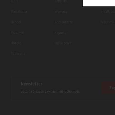
Biura
Artykuły
Planowan
Mieszkania
Wywiady
Zrealizo
Handel
Komentarze
W budowi
Przemysł
Raporty
Hotele
Ogłoszenia
Publiczne
Newsletter
Zap
Bądź na bieżąco z rynkiem nieruchomości.