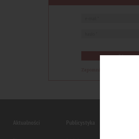
Zaloguj się
Zapomniałem hasła
Aktualności
Publicystyka
Inwesty