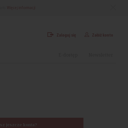
arki.
Więcej informacji
Zaloguj się
Załóż konto
E-dostęp
Newsletter
sz jeszcze konta?