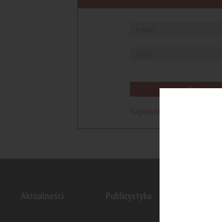
Zaloguj się
Zapomniałem hasła
Aktualności
Publicystyka
Inwesty