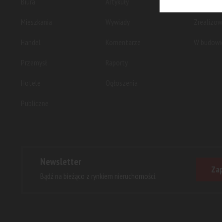
Biura
Artykuły
Planowan
Mieszkania
Wywiady
Zrealizo
Handel
Komentarze
W budowi
Przemysł
Raporty
Hotele
Ogłoszenia
Publiczne
Newsletter
Zap
Bądź na bieżąco z rynkiem nieruchomości.