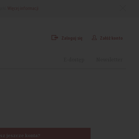
arki.
Więcej informacji
Zaloguj się
Załóż konto
E-dostęp
Newsletter
sz jeszcze konta?