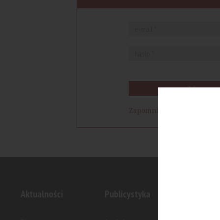
Zaloguj się
Zapomniałem hasła
Aktualności
Publicystyka
Inwesty