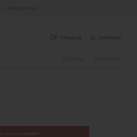
arki.
Więcej informacji
Zaloguj się
Załóż konto
E-dostęp
Newsletter
sz jeszcze konta?