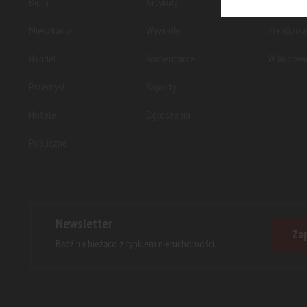
Biura
Artykuły
Planowan
Mieszkania
Wywiady
Zrealizo
Handel
Komentarze
W budowi
Przemysł
Raporty
Hotele
Ogłoszenia
Publiczne
Newsletter
Zap
Bądź na bieżąco z rynkiem nieruchomości.