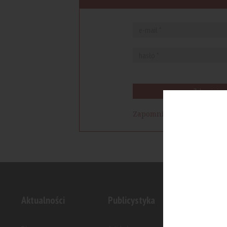
Zaloguj się
Zapomniałem hasła
Aktualności
Publicystyka
Inwesty