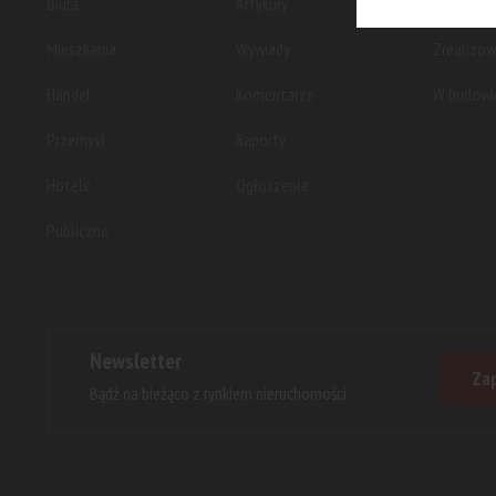
Biura
Artykuły
Planowan
Mieszkania
Wywiady
Zrealizo
Handel
Komentarze
W budowi
Przemysł
Raporty
Hotele
Ogłoszenia
Publiczne
Newsletter
Zap
Bądź na bieżąco z rynkiem nieruchomości.