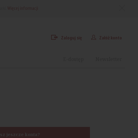
arki.
Więcej informacji
Zaloguj się
Załóż konto
E-dostęp
Newsletter
sz jeszcze konta?