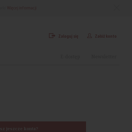
arki.
Więcej informacji
Zaloguj się
Załóż konto
E-dostęp
Newsletter
sz jeszcze konta?