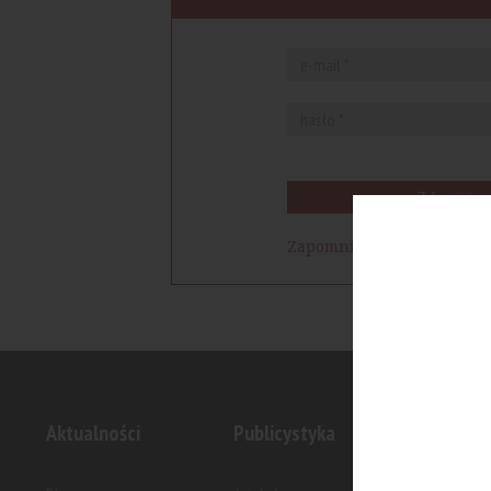
Zaloguj się
Zapomniałem hasła
Aktualności
Publicystyka
Inwesty