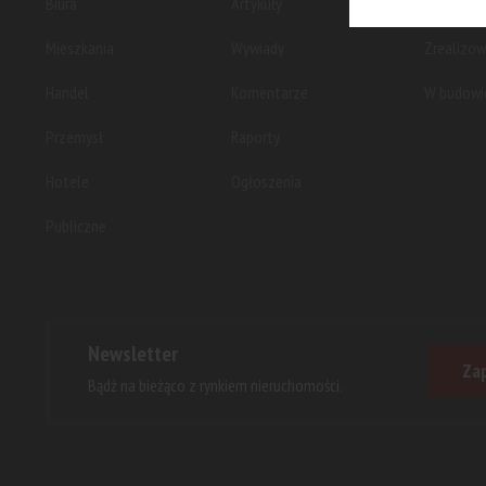
Biura
Artykuły
Planowan
Mieszkania
Wywiady
Zrealizo
Handel
Komentarze
W budowi
Przemysł
Raporty
Hotele
Ogłoszenia
Publiczne
Newsletter
Zap
Bądź na bieżąco z rynkiem nieruchomości.