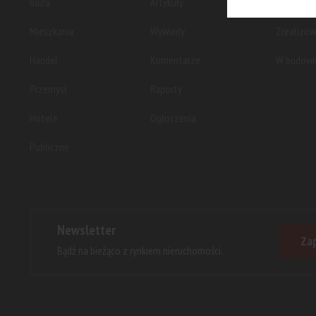
Biura
Artykuły
Planowan
Mieszkania
Wywiady
Zrealizo
Handel
Komentarze
W budowi
Przemysł
Raporty
Hotele
Ogłoszenia
Publiczne
Newsletter
Zap
Bądź na bieżąco z rynkiem nieruchomości.