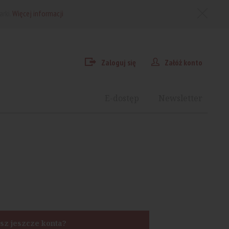
arki.
Więcej informacji
Zaloguj się
Załóż konto
E-dostęp
Newsletter
sz jeszcze konta?