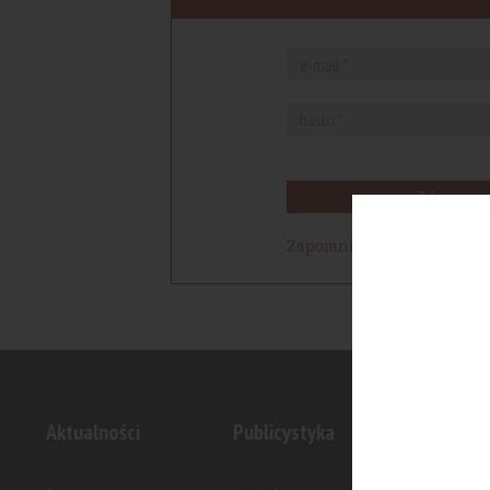
Zaloguj się
Zapomniałem hasła
Aktualności
Publicystyka
Inwesty