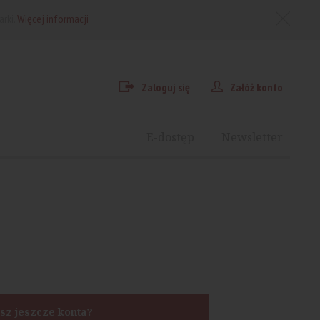
arki.
Więcej informacji
Zaloguj się
Załóż konto
E-dostęp
Newsletter
sz jeszcze konta?