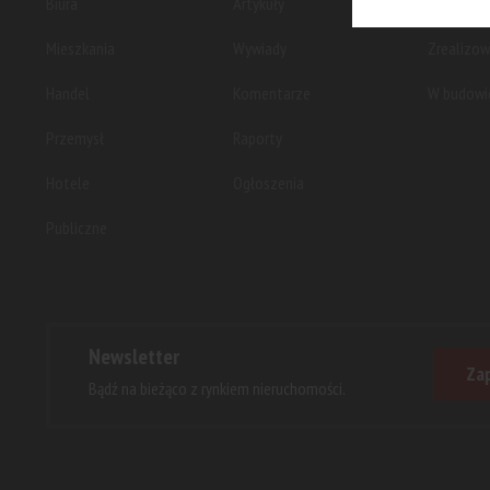
Biura
Artykuły
Planowan
Mieszkania
Wywiady
Zrealizo
Handel
Komentarze
W budowi
Przemysł
Raporty
Hotele
Ogłoszenia
Publiczne
Newsletter
Zap
Bądź na bieżąco z rynkiem nieruchomości.