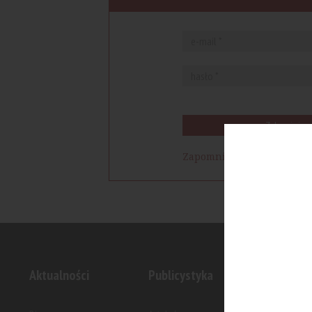
Zaloguj się
Zapomniałem hasła
Aktualności
Publicystyka
Inwesty