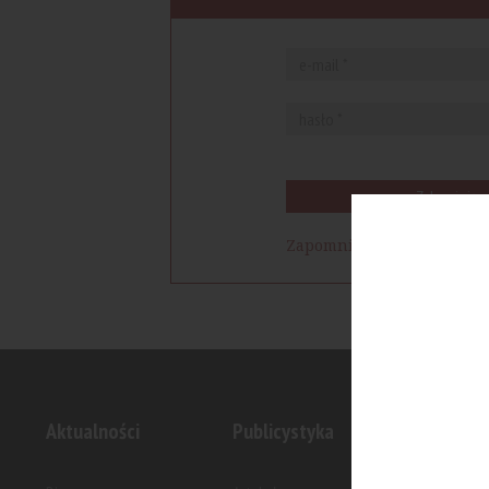
Zaloguj się
Zapomniałem hasła
Aktualności
Publicystyka
Inwesty