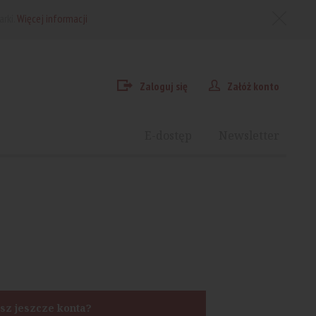
arki.
Więcej informacji
Zaloguj się
Załóż konto
E-dostęp
Newsletter
sz jeszcze konta?