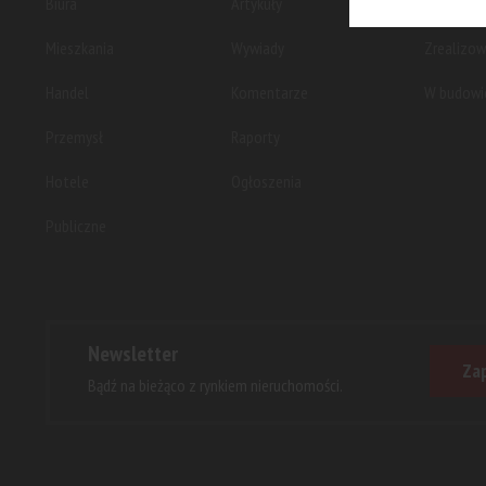
Biura
Artykuły
Planowan
Mieszkania
Wywiady
Zrealizo
Handel
Komentarze
W budowi
Przemysł
Raporty
Hotele
Ogłoszenia
Publiczne
Newsletter
Zap
Bądź na bieżąco z rynkiem nieruchomości.