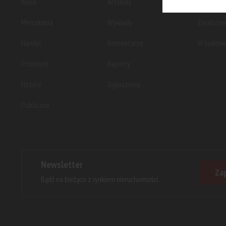
Biura
Artykuły
Planowan
Mieszkania
Wywiady
Zrealizo
Handel
Komentarze
W budowi
Przemysł
Raporty
Hotele
Ogłoszenia
Publiczne
Newsletter
Zap
Bądź na bieżąco z rynkiem nieruchomości.