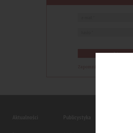
Zaloguj się
Zapomniałem hasła
Aktualności
Publicystyka
Inwesty