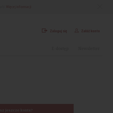
arki.
Więcej informacji
Zaloguj się
Załóż konto
E-dostęp
Newsletter
sz jeszcze konta?