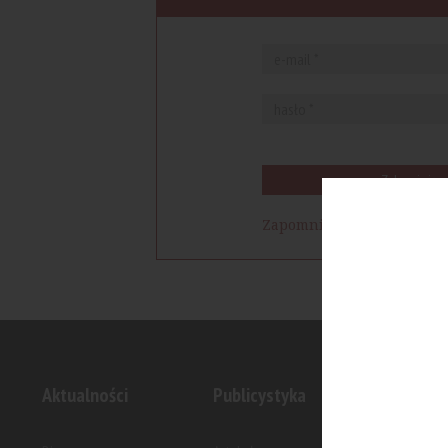
Zaloguj się
Zapomniałem hasła
Aktualności
Publicystyka
Inwesty