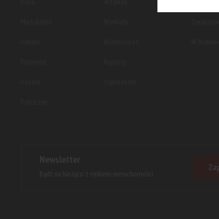
Biura
Artykuły
Planowan
Mieszkania
Wywiady
Zrealizo
Handel
Komentarze
W budowi
Przemysł
Raporty
Hotele
Ogłoszenia
Publiczne
Newsletter
Zap
Bądź na bieżąco z rynkiem nieruchomości.