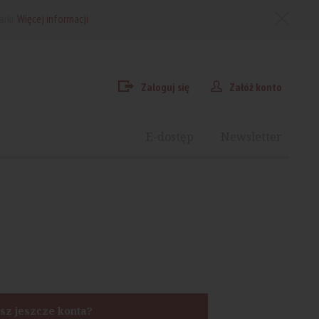
arki.
Więcej informacji
Zaloguj się
Załóż konto
E-dostęp
Newsletter
sz jeszcze konta?