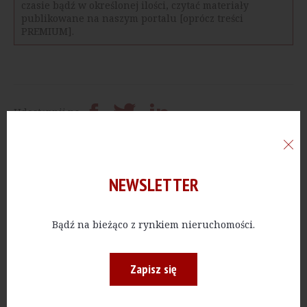
czasie bądź w określonej ilości, czytać materiały
publikowane na naszym portalu [oprócz treści
PREMIUM].
Udostępnij na
Prześlij dalej
Drukuj
NEWSLETTER
Czytaj więcej:
Bądź na bieżąco z rynkiem nieruchomości.
Chcesz być zawsze na bieżąco, otrzymywać ważne
Zapisz się
informacje jako pierwszy.
Zapisz się do newslettera