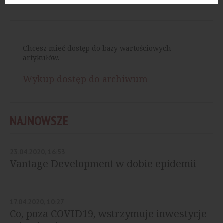
Chcesz mieć dostęp do bazy wartościowych
artykułów.
Wykup dostęp do archiwum
NAJNOWSZE
23.04.2020, 16:53
Vantage Development w dobie epidemii
17.04.2020, 10:27
Co, poza COVID19, wstrzymuje inwestycje