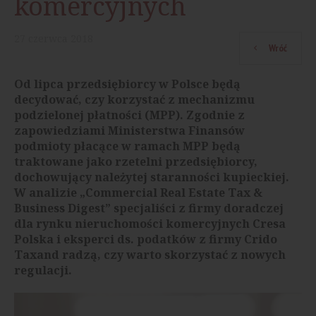
komercyjnych
27
czerwca
2018
Wróć
Od lipca przedsiębiorcy w Polsce będą
decydować, czy korzystać z mechanizmu
podzielonej płatności (MPP). Zgodnie z
zapowiedziami Ministerstwa Finansów
podmioty płacące w ramach MPP będą
traktowane jako rzetelni przedsiębiorcy,
dochowujący należytej staranności kupieckiej.
W analizie „Commercial Real Estate Tax &
Business Digest” specjaliści z firmy doradczej
dla rynku nieruchomości komercyjnych Cresa
Polska i eksperci ds. podatków z firmy Crido
Taxand radzą, czy warto skorzystać z nowych
regulacji.