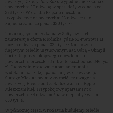
inwestycji Cztery Pory Roku wygodne mieszkania o
powierzchni 57 mkw. są w sprzedaży w cenach od
326 tys. zł. W osiedlu Księżno mieszkanie
trzypokojewe o powierzchni 55 mkw. jest do
kupienia za nieco ponad 330 tys. zł.
Poszukujących mieszkania w Sołtysowicach
zainteresuje oferta Młodnika, gdzie 52-metrowe M
można nabyć za ponad 334 tys. zł. Na naszym
flagowym osiedlu usytuowanym nad Odrą – Olimpii
Port zakup trzypokojowego mieszkania o
powierzchni przeszło 53 mkw. to koszt ponad 346 tys.
zł. Osoby zainteresowane apartamentami z
widokiem na rzekę i panoramę wrocławskiego
Starego Miasta powinny zwrócić też uwagę na
inwestycję River Point zlokalizowaną na Kępie
Mieszczańskiej. Trzypokojowy apartament o
powierzchni 54 mkw. można w niej nabyć w cenie
489 tys. zł.
W północnej części Wrocławia budujemy osiedle