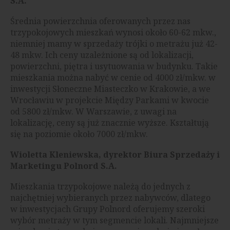
S.A.
Średnia powierzchnia oferowanych przez nas
trzypokojowych mieszkań wynosi około 60-62 mkw.,
niemniej mamy w sprzedaży trójki o metrażu już 42-
48 mkw. Ich ceny uzależnione są od lokalizacji,
powierzchni, piętra i usytuowania w budynku. Takie
mieszkania można nabyć w cenie od 4000 zł/mkw. w
inwestycji Słoneczne Miasteczko w Krakowie, a we
Wrocławiu w projekcie Między Parkami w kwocie
od 5800 zł/mkw. W Warszawie, z uwagi na
lokalizację, ceny są już znacznie wyższe. Kształtują
się na poziomie około 7000 zł/mkw.
Wioletta Kleniewska, dyrektor Biura Sprzedaży i
Marketingu Polnord S.A.
Mieszkania trzypokojowe należą do jednych z
najchętniej wybieranych przez nabywców, dlatego
w inwestycjach Grupy Polnord oferujemy szeroki
wybór metraży w tym segmencie lokali. Najmniejsze