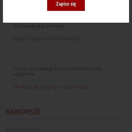
Zapisz się
Chcesz być zawsze na bieżąco, otrzymywać ważne
informacje jako pierwszy.
Zapisz się do newslettera
Chcesz mieć dostęp do bazy wartościowych
artykułów.
Wykup dostęp do archiwum
NAJNOWSZE
23.04.2020, 16:53