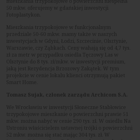
mieszkania trzypokojowe o powierzchni niespełna
50 mkw. oferujemy w gdańskiej inwestycji
Fotoplastykon.
Mieszkania trzypokojowe w funkcjonalnym
przedziale 50-60 mkw. mamy także w naszych
inwestycjach w Gdyni, Łodzi, Szczecinie, Olsztynie,
Warszawie, czy Ząbkach. Ceny wahają się od 4,7 tys.
zł za metr w przypadku osiedla Tęczowy Las w
Olsztynie do 8 tys. zł/mkw. w inwestycji premium,
jaką jest Rezydencja Brzozowy Zakątek. W tym
projekcie w cenie lokalu klienci otrzymują pakiet
Smart Home.
Tomasz Sujak, członek zarządu Archicom S.A.
We Wrocławiu w inwestycji Słoneczne Stabłowice
trzypokojowe mieszkanie o powierzchni prawie 51
mkw. można nabyć w cenie 290 tys. zł. W osiedlu Na
Ustroniu właścicielem ustawnej trójki o powierzchni
52 mkw. można się stać mając 304 tys. zł. W