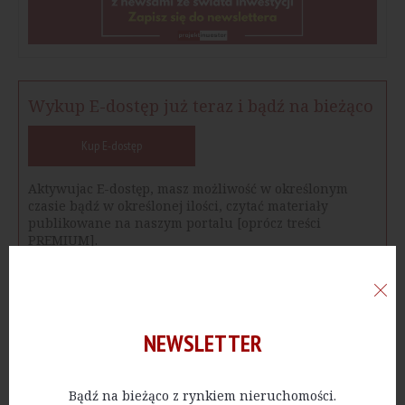
Wykup E-dostęp już teraz i bądź na bieżąco
Kup E-dostęp
Aktywujac E-dostęp, masz możliwość w określonym
czasie bądź w określonej ilości, czytać materiały
publikowane na naszym portalu [oprócz treści
PREMIUM].
NEWSLETTER
Udostępnij na
Prześlij dalej
Drukuj
Bądź na bieżąco z rynkiem nieruchomości.