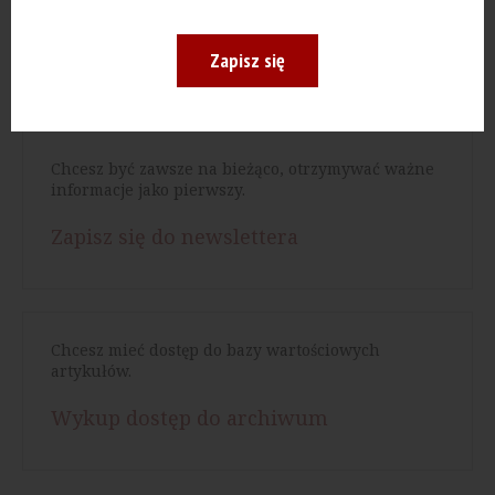
Zapisz się
Czytaj więcej:
Chcesz być zawsze na bieżąco, otrzymywać ważne
informacje jako pierwszy.
Zapisz się do newslettera
Chcesz mieć dostęp do bazy wartościowych
artykułów.
Wykup dostęp do archiwum