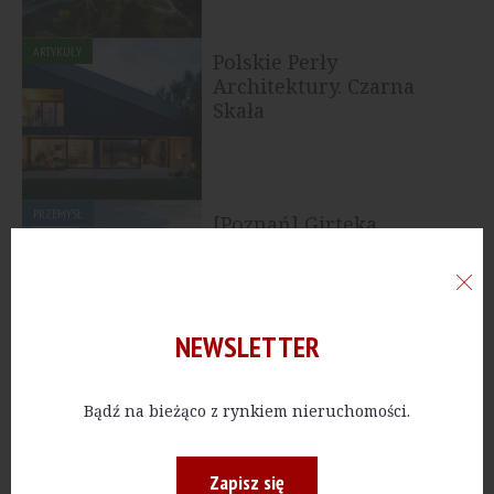
ARTYKUŁY
Polskie Perły
Architektury. Czarna
Skała
PRZEMYSŁ
[Poznań] Girteka
Logistics otwiera
pierwszy oddział w...
NEWSLETTER
ARTYKUŁY
Polskie Perły
Architektury. Dworzec w
Bądź na bieżąco z rynkiem nieruchomości.
Wągrowcu
Zapisz się