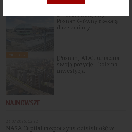
PUBLICZNE
Dworzec kolejowy
Poznań Główny czekają
duże zmiany
MIESZKANIA
[Poznań] ATAL umacnia
swoją pozycję - kolejna
inwestycja
NAJNOWSZE
23.07.2026, 12:22
NASA Capital rozpoczyna działalność w