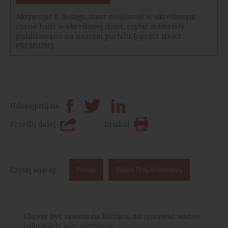
Aktywujac E-dostęp, masz możliwość w określonym
czasie bądź w określonej ilości, czytać materiały
publikowane na naszym portalu [oprócz treści
PREMIUM].
Udostępnij na
Prześlij dalej
Drukuj
Czytaj więcej:
Poznań
Polskie Perły Architektury
Chcesz być zawsze na bieżąco, otrzymywać ważne
informacje jako pierwszy.