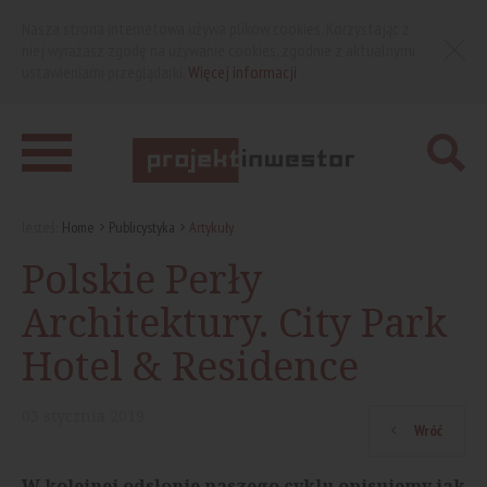
Nasza strona internetowa używa plików cookies. Korzystając z
niej wyrażasz zgodę na używanie cookies, zgodnie z aktualnymi
ustawieniami przeglądarki.
Więcej informacji
Jesteś:
Home
Publicystyka
Artykuły
Polskie Perły
Architektury. City Park
Hotel & Residence
03
stycznia
2019
Wróć
W kolejnej odsłonie naszego cyklu opisujemy jak