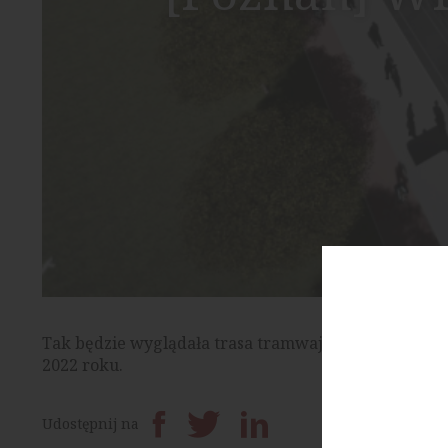
Tak będzie wyglądała trasa tramwajowa na Naramow
2022 roku.
Prześlij dalej
Udostępnij na