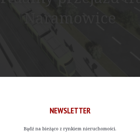
Naramowice
ice. Pierwszy etap budowy zakłada połączenie Naramowic
NEWSLETTER
Bądź na bieżąco z rynkiem nieruchomości.