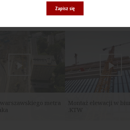
Zapisz się
warszawskiego metra
Montaż elewacji w bi
taka
.KTW