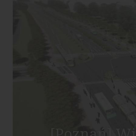
[Poznań] Wi