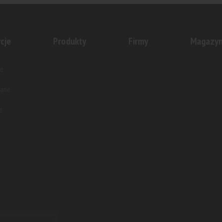
cje
Produkty
Firmy
Magazy
e
wane
e