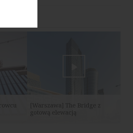
urowcu
[Warszawa] The Bridge z
gotową elewacją