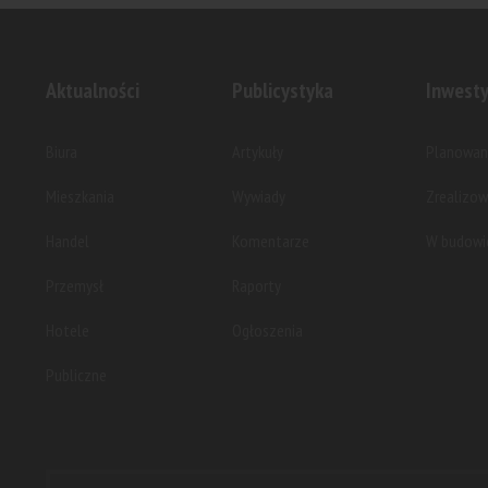
Aktualności
Publicystyka
Inwesty
Biura
Artykuły
Planowan
Mieszkania
Wywiady
Zrealizo
Handel
Komentarze
W budowi
Przemysł
Raporty
Hotele
Ogłoszenia
Publiczne