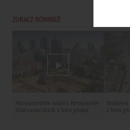
ZOBACZ RÓWNIEŻ
Niesamowite wideo Browarów
Budowa 
Warszawskich z lotu ptaka
z lotu p