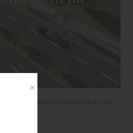
 z pętlą na Wilczaku i ma zakończyć się w marcu