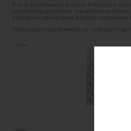
Przy ul. Kopalnianej na Bemowie w Warszawie powst
pięciokondygnacyjnych (w tym użytkowe poddasze) b
parkingowe zapewni garaż w którym zaplanowano 1
Termin rozpoczęcia inwestycji nie został jeszcze spr
Reklama
Reklama