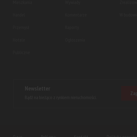
Mieszkania
Wywiady
Zrealizo
Handel
Komentarze
W budowi
Przemysł
Raporty
Hotele
Ogłoszenia
Publiczne
Newsletter
Zap
Bądź na bieżąco z rynkiem nieruchomości.
O nas
Reklama
Kontakt
Polityka prywatn