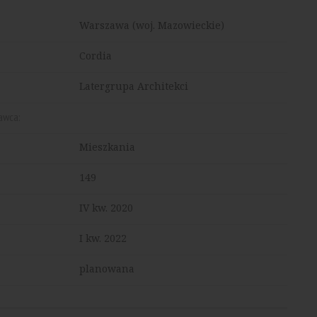
Warszawa (woj. Mazowieckie)
Cordia
Latergrupa Architekci
awca:
Mieszkania
149
IV kw. 2020
I kw. 2022
planowana