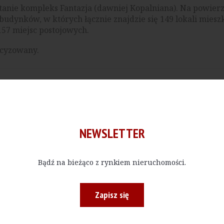
anie kompleks Fantazja (dawniej Kopalniana). Na powierz
udynków, w których łącznie znajdzie się 149 lokali mies
57 miejsc postojowych.
ecyzowany.
NEWSLETTER
Bądź na bieżąco z rynkiem nieruchomości.
Zapisz się