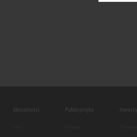
Aktualności
Publicystyka
Inwesty
Biura
Artykuły
Planowan