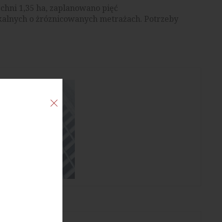
chni 1,35 ha, zaplanowano pięć
zkalnych o żróznicowanych metrażach. Potrzeby