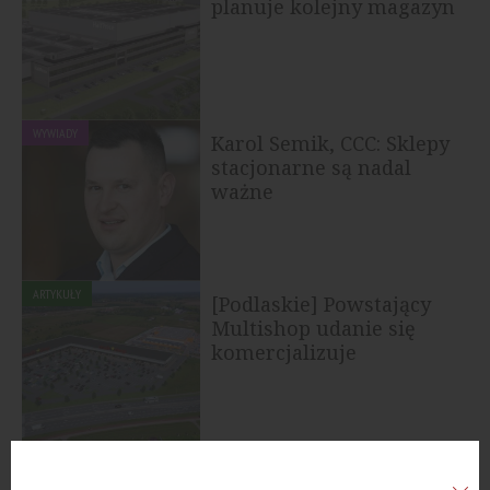
planuje kolejny magazyn
WYWIADY
Karol Semik, CCC: Sklepy
stacjonarne są nadal
ważne
ARTYKUŁY
[Podlaskie] Powstający
Multishop udanie się
komercjalizuje
ARTYKUŁY
[Gdańsk] Najemcy
zwiększają powierzchnie