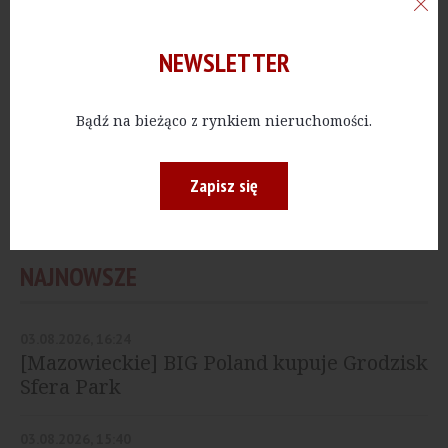
w Galerii Bałtyckiej
NEWSLETTER
HANDEL
Bądź na bieżąco z rynkiem nieruchomości.
[Łódzkie] CCC otwiera
salon w Dekada Sieradz
Zapisz się
NAJNOWSZE
03.08.2026, 16:24
[Mazowieckie] BIG Poland kupuje Grodzisk
Sfera Park
03.08.2026, 15:40