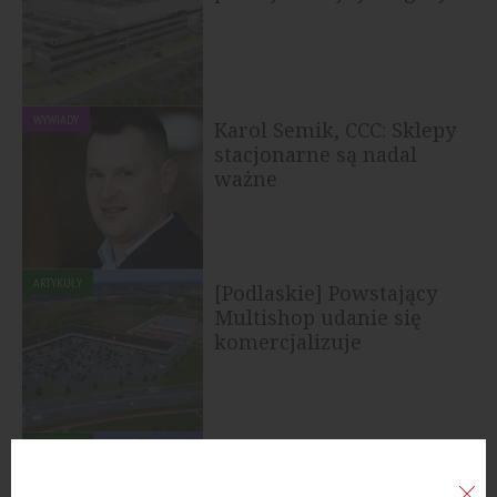
WYWIADY
Karol Semik, CCC: Sklepy
stacjonarne są nadal
ważne
ARTYKUŁY
[Podlaskie] Powstający
Multishop udanie się
komercjalizuje
ARTYKUŁY
[Gdańsk] Najemcy
zwiększają powierzchnie