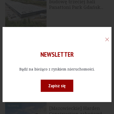
budowę trzeciej hali
Panattoni Park Gdańsk...
PRZEMYSŁ
[Łódzkie] Grupa Hasco
uruchomiła nowe
centrum logistyczne
NEWSLETTER
PRZEMYSŁ
Bądź na bieżąco z rynkiem nieruchomości.
[Wielkopolskie] Budowa
Panattoni Park Poznań
XIV zakończona
Zapisz się
PRZEMYSŁ
[Mazowieckie] Harden
Construction zakończył