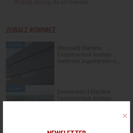
Wykup dostęp do archiwum
ZOBACZ RÓWNIEŻ
PRZEMYSŁ
[Poznań] Harden
Construction buduje
centrum logistyczne o...
PRZEMYSŁ
[Sosnowiec] Harden
Construction buduje
terminal logistyczny
PRZEMYSŁ