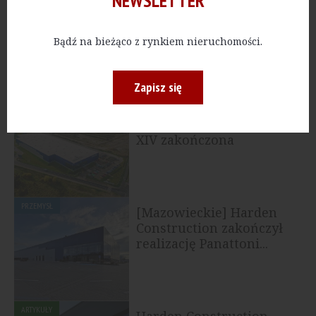
NEWSLETTER
[Gdańsk] Zakończono
budowę trzeciej hali
Panattoni Park Gdańsk...
Bądź na bieżąco z rynkiem nieruchomości.
Zapisz się
PRZEMYSŁ
[Wielkopolskie] Budowa
Panattoni Park Poznań
XIV zakończona
PRZEMYSŁ
[Mazowieckie] Harden
Construction zakończył
realizację Panattoni...
ARTYKUŁY
Harden Construction