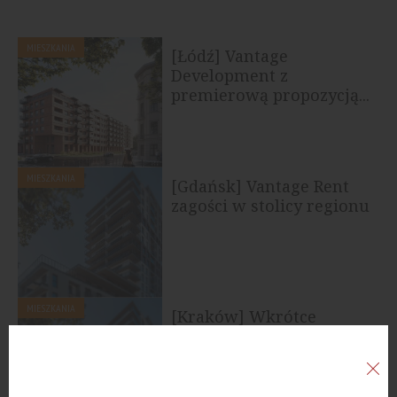
MIESZKANIA
[Łódź] Vantage
Development z
premierową propozycją...
MIESZKANIA
[Gdańsk] Vantage Rent
zagości w stolicy regionu
MIESZKANIA
[Kraków] Wkrótce
Vantage Rent zagości w
stolicy Małopolski