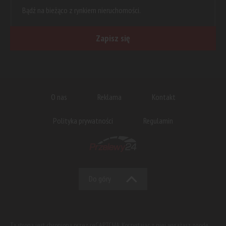
Bądź na bieżąco z rynkiem nieruchomości.
Zapisz się
O nas
Reklama
Kontakt
Polityka prywatności
Regulamin
Do góry
Ta strona jest chroniona przez reCAPTCHA. Korzystając z niej, wyrażasz zgodę