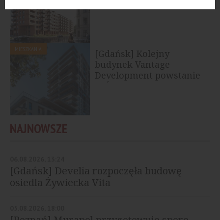
premierową propozycją
mieszkań na wynajem
MIESZKANIA
[Gdańsk] Kolejny
budynek Vantage
Development powstanie
w Śródmieściu
NAJNOWSZE
06.08.2026, 13:24
[Gdańsk] Develia rozpoczęła budowę
osiedla Żywiecka Vita
05.08.2026, 18:00
[Poznań] Murapol przygotowuje spore