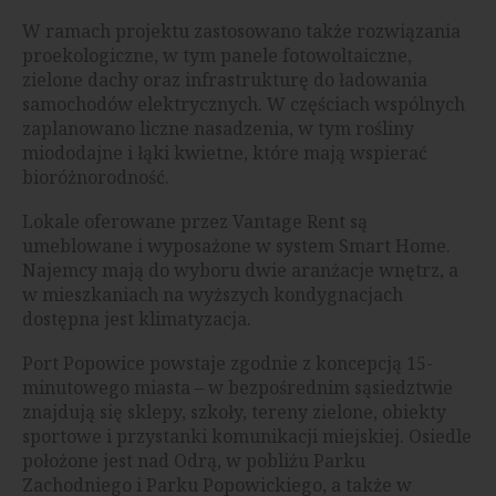
W ramach projektu zastosowano także rozwiązania
proekologiczne, w tym panele fotowoltaiczne,
zielone dachy oraz infrastrukturę do ładowania
samochodów elektrycznych. W częściach wspólnych
zaplanowano liczne nasadzenia, w tym rośliny
miododajne i łąki kwietne, które mają wspierać
bioróżnorodność.
Lokale oferowane przez Vantage Rent są
umeblowane i wyposażone w system Smart Home.
Najemcy mają do wyboru dwie aranżacje wnętrz, a
w mieszkaniach na wyższych kondygnacjach
dostępna jest klimatyzacja.
Port Popowice powstaje zgodnie z koncepcją 15-
minutowego miasta – w bezpośrednim sąsiedztwie
znajdują się sklepy, szkoły, tereny zielone, obiekty
sportowe i przystanki komunikacji miejskiej. Osiedle
położone jest nad Odrą, w pobliżu Parku
Zachodniego i Parku Popowickiego, a także w