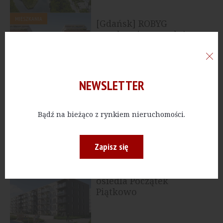
MIESZKANIA
[Gdańsk] ROBYG
uruchamia sprzedaż
nowego etapu osiedla
Nowa Wałowa
NEWSLETTER
MIESZKANIA
[Łódź] ROBYG
rozpoczyna realizację
Bądź na bieżąco z rynkiem nieruchomości.
inwestycji Lira House
Zapisz się
MIESZKANIA
[Poznań] Nowy etap
osiedla Początek
Piątkowo