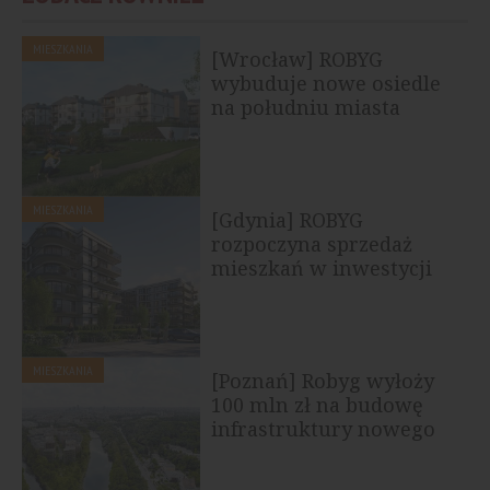
MIESZKANIA
[Wrocław] ROBYG
wybuduje nowe osiedle
na południu miasta
MIESZKANIA
[Gdynia] ROBYG
rozpoczyna sprzedaż
mieszkań w inwestycji
Dobre Miejsce
MIESZKANIA
[Poznań] Robyg wyłoży
100 mln zł na budowę
infrastruktury nowego
osiedla