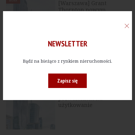
BIURA
[Warszawa] Grant
Thornton nowym
najemcą The Bridge
NEWSLETTER
BIURA
[Warszawa] Ghelamco
sprzedało biurowiec
VIBE
Bądź na bieżąco z rynkiem nieruchomości.
Zapisz się
BIURA
[Warszawa] The Bridge z
pozwoleniem na
użytkowanie