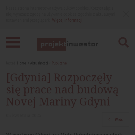
Nasza strona internetowa używa plików cookies. Korzystając z
niej wyrażasz zgodę na używanie cookies, zgodnie z aktualnymi
ustawieniami przeglądarki.
Więcej informacji
Jesteś:
Home
Aktualności
Publiczne
[Gdynia] Rozpoczęły
się prace nad budową
Novej Mariny Gdyni
03
kwietnia
2025
Wróć
W centrum Gdyni, na Molo Południowym obok