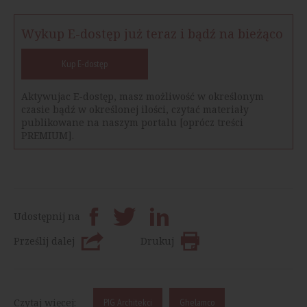
Wykup E-dostęp już teraz i bądź na bieżąco
Kup E-dostęp
Aktywujac E-dostęp, masz możliwość w określonym
czasie bądź w określonej ilości, czytać materiały
publikowane na naszym portalu [oprócz treści
PREMIUM].
Udostępnij na
Prześlij dalej
Drukuj
Czytaj więcej:
PIG Architekci
Ghelamco