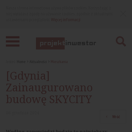
Nasza strona internetowa używa plików cookies. Korzystając z
niej wyrażasz zgodę na używanie cookies, zgodnie z aktualnymi
ustawieniami przeglądarki.
Więcej informacji
Jesteś:
Home
Aktualności
Mieszkania
[Gdynia]
Zainaugurowano
budowę SKYCITY
06
grudnia
2024
Wróć
Według zapowiedzi będzie to największy