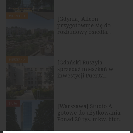
MIESZKANIA
[Gdynia] Allcon
przygotowuje się do
rozbudowy osiedla...
MIESZKANIA
[Gdańsk] Ruszyła
sprzedaż mieszkań w
inwestycji Puenta...
BIURA
[Warszawa] Studio A
gotowe do użytkowania.
Ponad 20 tys. mkw. biur...