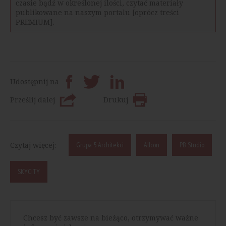
czasie bądź w określonej ilości, czytać materiały
publikowane na naszym portalu [oprócz treści
PREMIUM].
Udostępnij na
Prześlij dalej
Drukuj
Czytaj więcej:
Grupa 5 Architekci
Allcon
PB Studio
SKYCITY
Chcesz być zawsze na bieżąco, otrzymywać ważne