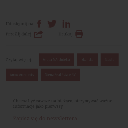
Udostępnij na
Prześlij dalej
Drukuj
Czytaj więcej:
Grupa 5 Architekci
Skanska
Studio
Arrow Architects
Stena Real Estate BV
Chcesz być zawsze na bieżąco, otrzymywać ważne
informacje jako pierwszy.
Zapisz się do newslettera