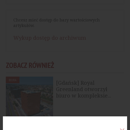
Chcesz mieć dostęp do bazy wartościowych
artykułów.
Wykup dostęp do archiwum
ZOBACZ RÓWNIEŻ
BIURA
[Gdańsk] Royal
Greenland otworzył
biuro w kompleksie...
BIURA
[Warszawa] Kancelaria