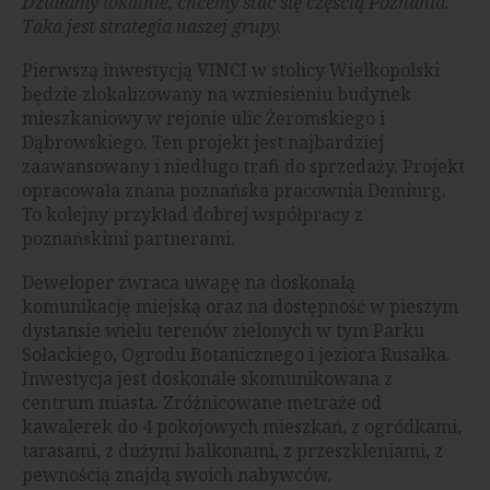
Działamy lokalnie, chcemy stać się częścią Poznania.
Taka jest strategia naszej grupy.
Pierwszą inwestycją VINCI w stolicy Wielkopolski
będzie zlokalizowany na wzniesieniu budynek
mieszkaniowy w rejonie ulic Żeromskiego i
Dąbrowskiego. Ten projekt jest najbardziej
zaawansowany i niedługo trafi do sprzedaży. Projekt
opracowała znana poznańska pracownia Demiurg.
To kolejny przykład dobrej współpracy z
poznańskimi partnerami.
Deweloper zwraca uwagę na doskonałą
komunikację miejską oraz na dostępność w pieszym
dystansie wielu terenów zielonych w tym Parku
Sołackiego, Ogrodu Botanicznego i jeziora Rusałka.
Inwestycja jest doskonale skomunikowana z
centrum miasta. Zróżnicowane metraże od
kawalerek do 4 pokojowych mieszkań, z ogródkami,
tarasami, z dużymi balkonami, z przeszkleniami, z
pewnością znajdą swoich nabywców.