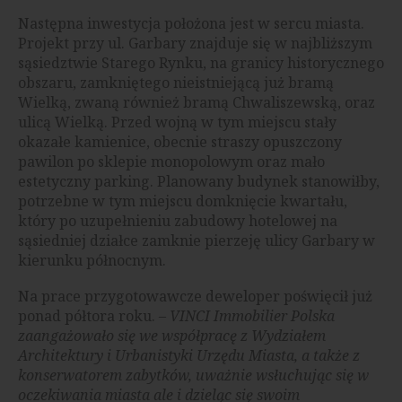
Następna inwestycja położona jest w sercu miasta.
Projekt przy ul. Garbary znajduje się w najbliższym
sąsiedztwie Starego Rynku, na granicy historycznego
obszaru, zamkniętego nieistniejącą już bramą
Wielką, zwaną również bramą Chwaliszewską, oraz
ulicą Wielką. Przed wojną w tym miejscu stały
okazałe kamienice, obecnie straszy opuszczony
pawilon po sklepie monopolowym oraz mało
estetyczny parking. Planowany budynek stanowiłby,
potrzebne w tym miejscu domknięcie kwartału,
który po uzupełnieniu zabudowy hotelowej na
sąsiedniej działce zamknie pierzeję ulicy Garbary w
kierunku północnym.
Na prace przygotowawcze deweloper poświęcił już
ponad półtora roku. –
VINCI Immobilier Polska
zaangażowało się we współpracę z Wydziałem
Architektury i Urbanistyki Urzędu Miasta, a także z
konserwatorem zabytków, uważnie wsłuchując się w
oczekiwania miasta ale i dzieląc się swoim